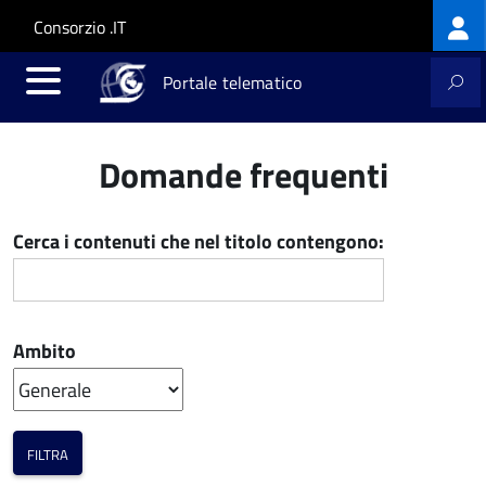
Log
Salta al contenuto principale
Skip to site navigation
Consorzio .IT
me
Portale telematico
Domande frequenti
Cerca i contenuti che nel titolo contengono:
Ambito