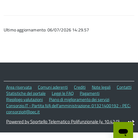
Ultimo aggiornamento: 06/07/2026 14:29.57
Area riservata
Comuni aderenti
Crediti
Note legali
Contatti
Statistiche del portale
Leggi le FAQ
Pagamenti
Riepilogo valutazioni
Piano di miglioramento dei servizi
Consorzio.IT - Partita IVA dell'amministrazione: 01321400192 - PEC:
consorzioit@pec.it
Powered by Sportello Telematico Polifunzionale (v. 10.42.0)