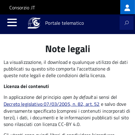
Log
Salta al contenuto principale
Skip to site navigation
Consorzio .IT
me
Portale telematico
Note legali
La visualizzazione, il download e qualunque utilizzo dei dati
pubblicati su questo sito comporta l'accettazione di
queste note legali e delle condizioni della licenza.
Licenza dei contenuti
In applicazione del principio
open by default
ai sensi del
Decreto legislativo 07/03/2005, n. 82, art. 52
e salvo dove
diversamente specificato (compresi i contenuti incorporati di
terzi), i dati, i documenti e le informazioni pubblicati sul sito
sono rilasciati con licenza CC-BY 4.0.