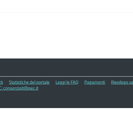
ti
Statistiche del portale
Leggi le FAQ
Pagamenti
Riepilogo va
C: consorzioit@pec.it