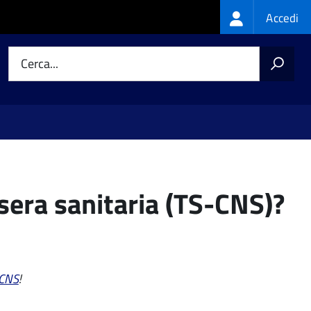
Login
Accedi
menu
Cerca...
sera sanitaria (TS-CNS)?
-CNS
!