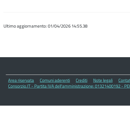
Ultimo aggiornamento: 01/04/2026 14:55.38
Area riservata
Comuni aderenti
Crediti
Note legali
Contat
Consorzio.IT - Partita IVA dell'amministrazione: 01321400192 - PE