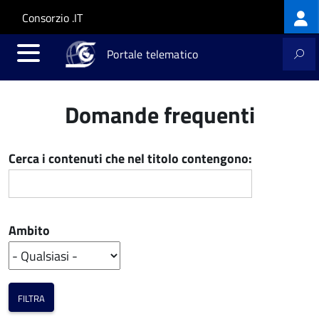
Log
Salta al contenuto principale
Skip to site navigation
Consorzio .IT
me
Portale telematico
Domande frequenti
Cerca i contenuti che nel titolo contengono:
Ambito