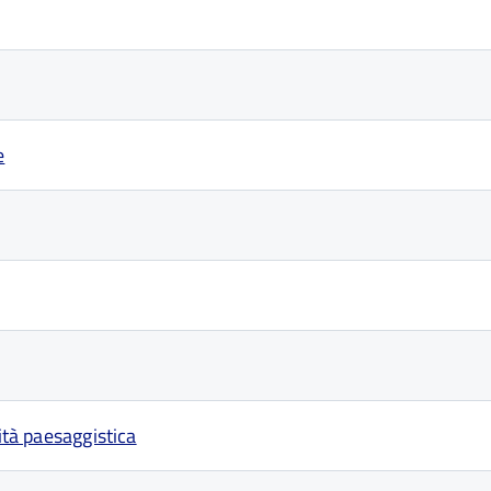
e
ità paesaggistica