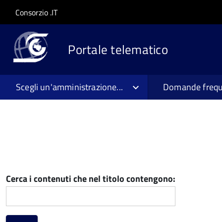
Salta al contenuto principale
Skip to site navigation
Consorzio .IT
Portale telematico
Scegli un'amministrazione...
Domande frequ
Cerca i contenuti che nel titolo contengono: