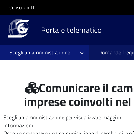
Salta al contenuto principale
Skip to site navigation
Consorzio .IT
Portale telematico
Scegli un'amministrazione...
Domande frequ
Comunicare il camb
imprese coinvolti nel
Scegli un'amministrazione per visualizzare maggiori
informazioni
Occorre presentare una comunicazione di cambio di prof