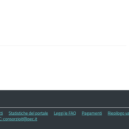
ti
Statistiche del portale
Leggi le FAQ
Pagamenti
Riepilogo va
C: consorzioit@pec.it