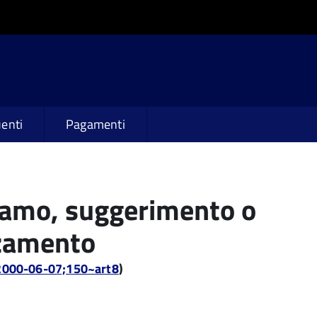
enti
Pagamenti
lamo, suggerimento o
zamento
:2000-06-07;150~art8
)