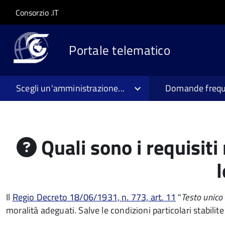
Salta al contenuto principale
Skip to site navigation
Consorzio .IT
Portale telematico
Scegli un'amministrazione...
Domande frequ
Quali sono i requisiti 
l
Il
Regio Decreto 18/06/1931, n. 773, art. 11
"
Testo unico 
moralità adeguati. Salve le condizioni particolari stabilite