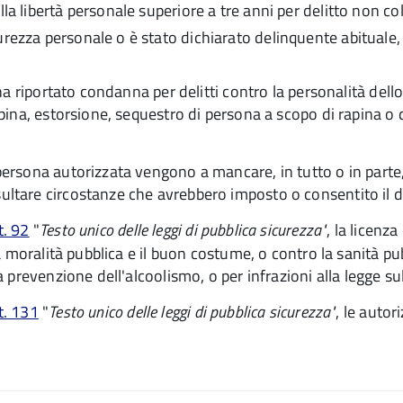
la libertà personale superiore a tre anni per delitto non co
urezza personale o è stato dichiarato delinquente abituale,
a riportato condanna per delitti contro la personalità dello
na, estorsione, sequestro di persona a scopo di rapina o di 
rsona autorizzata vengono a mancare, in tutto o in parte,
tare circostanze che avrebbero imposto o consentito il di
rt. 92
"
Testo unico delle leggi di pubblica sicurezza"
, l
a licenza
 moralità pubblica e il buon costume, o contro la sanità pu
prevenzione dell'alcoolismo, o per infrazioni alla legge su
rt. 131
"
Testo unico delle leggi di pubblica sicurezza"
, l
e autori