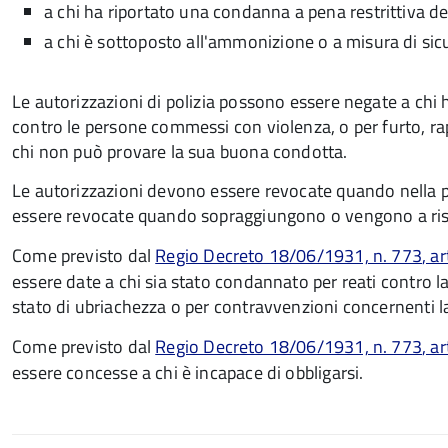
a chi ha riportato una condanna a pena restrittiva del
a chi è sottoposto all'ammonizione o a misura di sic
Le autorizzazioni di polizia possono essere negate a chi h
contro le persone commessi con violenza, o per furto, rapi
chi non può provare la sua buona condotta.
Le autorizzazioni devono essere revocate quando nella pe
essere revocate quando sopraggiungono o vengono a risul
Come previsto dal
Regio Decreto 18/06/1931, n. 773
, a
essere date a chi sia stato condannato per reati contro la
stato di ubriachezza o per contravvenzioni concernenti la 
Come previsto dal
Regio Decreto 18/06/1931, n. 773
, a
essere concesse a chi è incapace di obbligarsi.