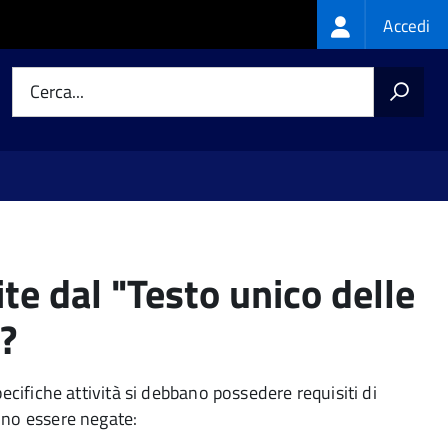
Login
Accedi
menu
Cerca...
ite dal "Testo unico delle
"?
cifiche attività si debbano possedere requisiti di
vono essere negate: