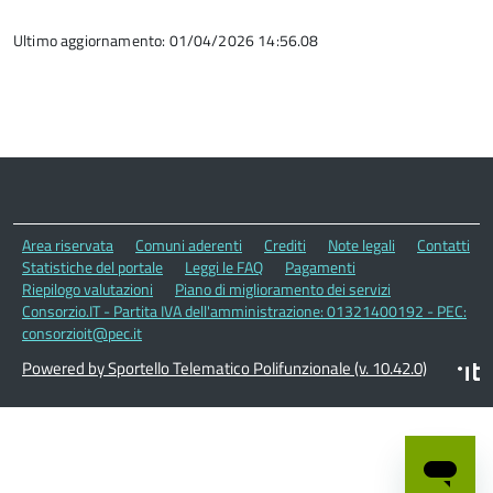
Ultimo aggiornamento: 01/04/2026 14:56.08
Area riservata
Comuni aderenti
Crediti
Note legali
Contatti
Statistiche del portale
Leggi le FAQ
Pagamenti
Riepilogo valutazioni
Piano di miglioramento dei servizi
Consorzio.IT - Partita IVA dell'amministrazione: 01321400192 - PEC:
consorzioit@pec.it
Powered by Sportello Telematico Polifunzionale (v. 10.42.0)