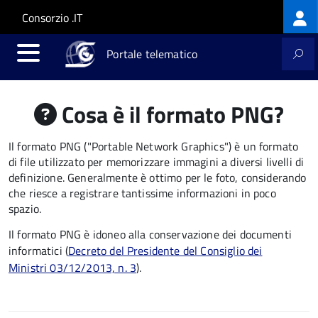
Log
Salta al contenuto principale
Skip to site navigation
Consorzio .IT
me
Portale telematico
Cosa è il formato PNG?
Il formato PNG ("Portable Network Graphics") è un formato
di file utilizzato per memorizzare immagini a diversi livelli di
definizione. Generalmente è ottimo per le foto, considerando
che riesce a registrare tantissime informazioni in poco
spazio.
Il formato PNG è idoneo alla conservazione dei documenti
informatici (
Decreto del Presidente del Consiglio dei
Ministri 03/12/2013, n. 3
).