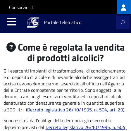
Log
Salta al contenuto principale
Skip to site navigation
Consorzio .IT
me
Portale telematico
Come è regolata la vendita
di prodotti alcolici?
Gli esercenti impianti di trasformazione, di condizionamento
e di deposito di alcole e di bevande alcoliche assoggettati ad
accisa devono denunciarne l'esercizio all'ufficio dell'Agenzia
delle Entrate competente per territorio. Sono soggetti alla
denuncia anche gli esercizi di vendita ed i depositi di alcole
denaturato con denaturante generale in quantità superiore
a 300 litri (
Decreto legislativo 26/10/1995, n. 504, art. 29
).
Sono esclusi dall'obbligo della denuncia gli esercenti il
deposito previsti dal
Decreto legislativo 26/10/1995, n. 504,