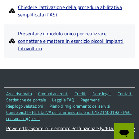
Chiedere l'attivazione della procedura abilitativa
semplificata (PAS)
Presentare il modulo unico per realizzare,
connettere e mettere in esercizio piccoli impianti
fotovoltaici
Area riservata
Comuni aderenti
Crediti
Note legali
Contatti
Statistiche del portale
Leggi le FAQ
Pagamenti
Riepilogo valutazioni
Piano di miglioramento dei servizi
Consorzio.IT - Partita IVA dell'amministrazione: 01321400192 - PEC:
consorzioit@pec.it
Powered by Sportello Telematico Polifunzionale (v. 10.42.0)