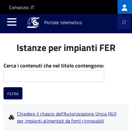
Log
Salta al contenuto principale
Skip to site navigation
Consorzio .IT
me
Portale telematico
Istanze per impianti FER
Cerca i contenuti che nel titolo contengono:
Chiedere il rilascio dell'Autorizzazione Unica (AU)
per impianti alimentati da fonti rinnovabili