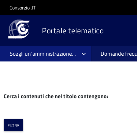
Salta al contenuto principale
Skip to site navigation
Consorzio .IT
Portale telematico
Scegli un'amministrazione...
Domande frequ
Cerca i contenuti che nel titolo contengono: