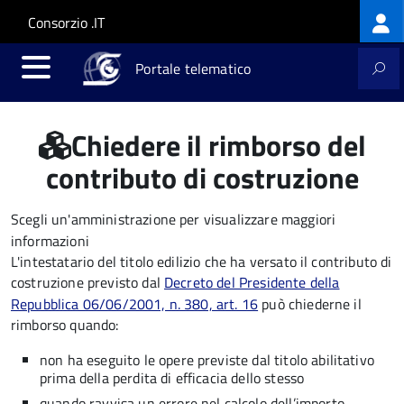
Log
Salta al contenuto principale
Skip to site navigation
Consorzio .IT
me
Portale telematico
Chiedere il rimborso del
contributo di costruzione
Scegli un'amministrazione per visualizzare maggiori
informazioni
L'intestatario del titolo edilizio che ha versato il contributo di
costruzione previsto dal
Decreto del Presidente della
Repubblica 06/06/2001, n. 380, art. 16
può chiederne il
rimborso quando:
non ha eseguito le opere previste dal titolo abilitativo
prima della perdita di efficacia dello stesso
quando ravvisa un errore nel calcolo dell’importo