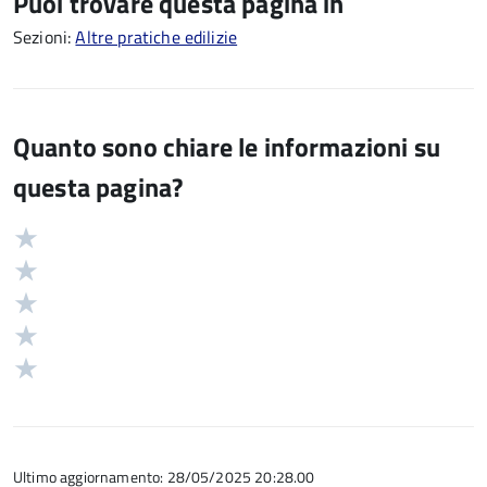
Puoi trovare questa pagina in
Sezioni:
Altre pratiche edilizie
Quanto sono chiare le informazioni su
questa pagina?
Valuta
Valutazione
5
Valuta
stelle
4
Valuta
su
stelle
3
Valuta
5
su
stelle
2
Valuta
5
su
stelle
1
5
su
stelle
5
su
5
Ultimo aggiornamento: 28/05/2025 20:28.00