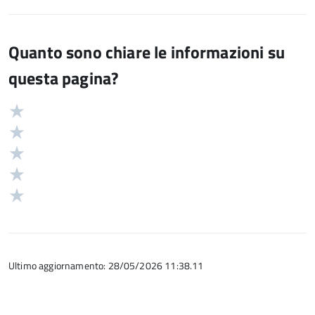
Quanto sono chiare le informazioni su
questa pagina?
Valuta
Valutazione
5
Valuta
stelle
4
Valuta
su
stelle
3
Valuta
5
su
stelle
2
Valuta
5
su
stelle
1
5
su
stelle
5
su
5
Ultimo aggiornamento: 28/05/2026 11:38.11