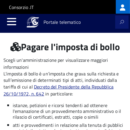
Log
Salta al contenuto principale
Skip to site navigation
Consorzio .IT
me
Portale telematico
Pagare l'imposta di bollo
Scegli un'amministrazione per visualizzare maggiori
informazioni
L’imposta di bollo è un’imposta che grava sulla richiesta e
sull’emissione di determinati tipi di atti, individuati dalla
tariffa di cui al
Decreto del Presidente della Repubblica
26/10/1972, n. 642
in particolare:
istanze, petizioni e ricorsi tendenti ad ottenere
l'emanazione di un provvedimento amministrativo o il
rilascio di certificati, estratti, copie o simili
atti e provvedimenti in relazione alla tenuta di pubblici