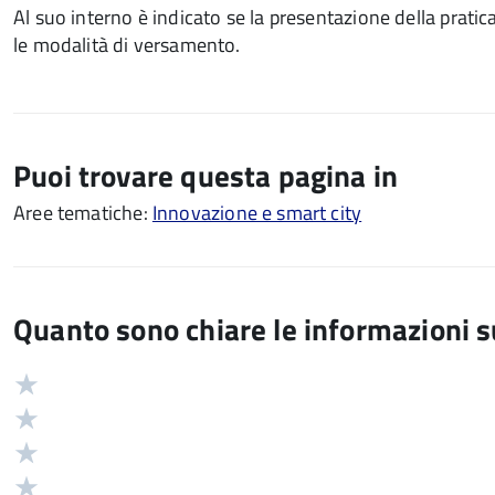
Al suo interno è indicato se la presentazione della prati
le modalità di versamento.
Puoi trovare questa pagina in
Aree tematiche:
Innovazione e smart city
Quanto sono chiare le informazioni 
Valuta
Valutazione
5
Valuta
stelle
4
Valuta
su
stelle
3
Valuta